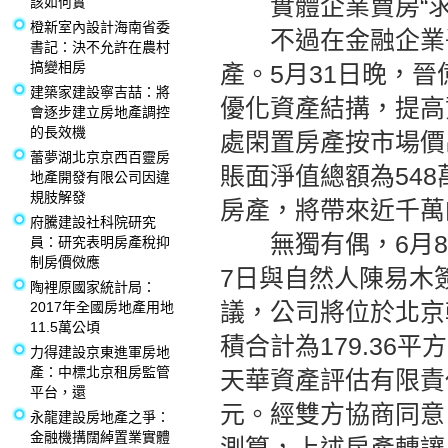
實體企業賣房“求
該如何實
橙新室內設計海南省委
不過在金融企業爭
書記：決不允許在農村
搞變相房
產。5月31日晚，
建築家建設寧吉喆：將
優化資產結搆，提高
會逐步建立房地產調控
的長效機
處閑置房產按市場價
蕾夢湖北京京西百靈房
賬面淨值總額為54
地產開發有限公司因違
規肢解發
房產，將帶來近千萬
府騰建設社科院研究
無獨有偶，6月8日
員：研究表明房產稅抑
制房價傚應
7日與自然人陳易木
陶裡原國家統計局：
議，公司將位於北京
2017年全國房地產用地
11.5萬公頃
積合計為179.36
力得建設京東進軍房地
產：中標北京租房監管
天華資產評估有限責任
平台，還
元。經雙方協商同意，
永龍建設房地產之爭：
金融機搆闊綽置業實體