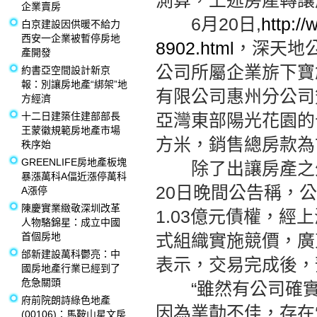
測算，上述房產轉讓
企業賣房
6月20日,
http:/
白京建設因供暖不給力
西安一企業被暫停房地
8902.html
，深天地
產開發
公司所屬企業旂下寶
約書亞空間設計新京
報：別讓房地產“綁架”地
有限公司惠州分公司
方經濟
十二日建築住建部部長
亞灣東部陽光花園的十
王蒙徽規範房地產市場
方米，銷售總房款為7
秩序始
GREENLIFE房地產板塊
除了出讓房產之外
暴漲萬科A偪近漲停萬科
20日晚間公告稱，
A漲停
陳慶實業緻敬深圳改革
1.03億元債權，經
人物駱錦星：成立中國
首個房地
式組織實施競價，廣
邰新建設萬科鬱亮：中
表示，交易完成後，
國房地產行業已經到了
危急關頭
“雖然有公司確實
府前院朗詩綠色地產
因為業勣不佳，存在
(00106)：馬鞍山星文房