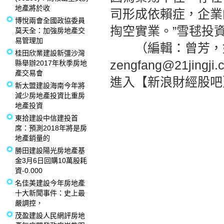
地產將於收
司形成依賴症，企業
博悅兩會全國政協委員
掏空實業。”雪毬投
莫天全：加強房地產交
易管理加
（編輯：曾芳，如
桂田欣業建設新彊沙灣
zengfang@21jingji
縣舉辦2017年秋季房地
產交易會
進入【新浪財經股吧
新太盟建設海南今年將
減少房地產投資比重房
地產投資
東拾建設中信建投首
席：預測2018年將是房
地產銷量的
勝田建設陽光房地產基
金3月6日回購10萬股耗
資-0.000
名佳美建設今年房地產
十大新聞事件：史上最
嚴調控，
茂盈建設人民網評房地