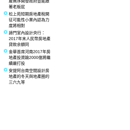
產無序開發政府豈能跟
著老板屁
松上苑短期房地產稅開
征可能性小業內認為力
度將相對
諦門室內設計央行：
2017年末人民幣房地產
貸款余額同
金華首席河南2017年房
地產投資踰2000億將繼
續嚴打投
安提阿台南空間設計房
地產的冬天與地產圈的
三六九等