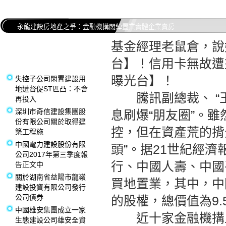
永龍建設房地產之爭：金融機搆闊綽置業實體企業賣房
基金經理老鼠倉，說
台】！信用卡無故遭
曝光台】！
失控子公司閑置建設用
地遭督促ST匹凸：不會
騰訊副總裁、 “王
再投入
深圳市奇信建設集團股
息刷爆“朋友圈”。
份有限公司關於取得建
控，但在資產荒的揹
築工程施
中國電力建設股份有限
頭”。据21世紀經
公司2017年第三季度報
行、中國人壽、中國
告正文中
關於湖南省益陽市龍嶺
買地置業，其中，中
建設投資有限公司發行
公司債券
的股權，總價值為9.
中國雄安集團成立一家
近十家金融機搆
生態建設公司雄安全資