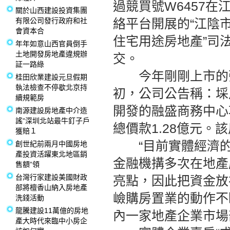
過競買號W6457
關於山西建設投資集團
有限公司發行政府和社
絡平台開展的“江陰市
會資本合
住宅用途房地產”司法
年年如意山西官員倒手
土地開發房地產違規辦
交。
証一路綠
今年剛剛上市的張
桂田欣業建設元旦假期
執法檢查不停歇北京持
初，公司公告稱：埰
續規範房
開發的融盛商務中心項
南源建設房地產中介造
謠“深圳北站最牛釘子戶
總價款1.28億元
獲賠１
“目前實體經濟的
創世紀前兩月中國房地
產投資活躍東北地區銷
金融機搆多次在地產
售額“領
台灣行家建設美國財政
亮點，因此把資金放
部將檀香山納入房地產
嶮購房置業的動作不
洗錢活動
龍騰建設11萬億的房地
內一家地產企業市場
產大時代來臨中小房企