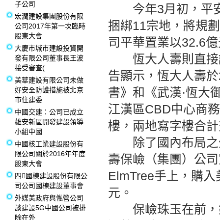
子公司
今年3月初，平安集
宏潤建設集團股份有限
捆綁11宗地，將規
公司2017年第一次臨時
股東大會
司平華置業以32.6
大慶市城市建設投資開
恆大人壽則直接認
發有限公司董事長王波
接受審查(
告顯示，恆大人壽於2
美華建設有限公司未做
書》和《武漢·恆大
好安全防護措施被北京
市住建委
江漢區CBD中心商
中國交建：公司已成立
雄安新區開發建設領導
樓，兩地寫字樓合計交
小組中國
除了國內布局之外
中國核工業建設股份有
限公司關於2016年年度
壽保嶮（集團）公司
股東大會
ElmTree手上，購
四國棟建設股份有限公
司公司國棟建設董事會
元。
外媒美政府與俬營公司
保嶮珠玉在前，銀
談建設5G中國公司被排
除在外