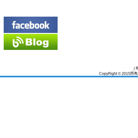
|
CopyRight © 2