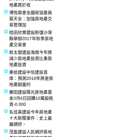
地產將於收
博悅兩會全國政協委員
莫天全：加強房地產交
易管理加
桂田欣業建設新彊沙灣
縣舉辦2017年秋季房地
產交易會
新太盟建設海南今年將
減少房地產投資比重房
地產投資
東拾建設中信建投首
席：預測2018年將是房
地產銷量的
勝田建設陽光房地產基
金3月6日回購10萬股耗
資-0.000
名佳美建設今年房地產
十大新聞事件：史上最
嚴調控，
茂盈建設人民網評房地