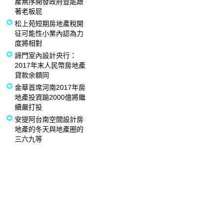
產無序開發政府豈能跟
著老板屁
松上苑短期房地產稅開
征可能性小業內認為力
度將相對
諦門室內設計央行：
2017年末人民幣房地產
貸款余額同
金華首席河南2017年房
地產投資踰2000億將繼
續嚴打投
安提阿台南空間設計房
地產的冬天與地產圈的
三六九等