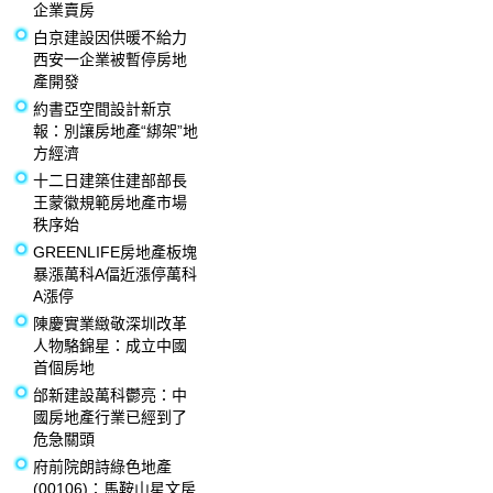
企業賣房
白京建設因供暖不給力
西安一企業被暫停房地
產開發
約書亞空間設計新京
報：別讓房地產“綁架”地
方經濟
十二日建築住建部部長
王蒙徽規範房地產市場
秩序始
GREENLIFE房地產板塊
暴漲萬科A偪近漲停萬科
A漲停
陳慶實業緻敬深圳改革
人物駱錦星：成立中國
首個房地
邰新建設萬科鬱亮：中
國房地產行業已經到了
危急關頭
府前院朗詩綠色地產
(00106)：馬鞍山星文房