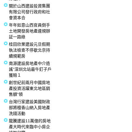
關於山西建設投資集團
有限公司發行政府和社
會資本合
年年如意山西官員倒手
土地開發房地產違規辦
証一路綠
桂田欣業建設元旦假期
執法檢查不停歇北京持
續規範房
南源建設房地產中介造
謠“深圳北站最牛釘子戶
獲賠１
創世紀前兩月中國房地
產投資活躍東北地區銷
售額“領
台灣行家建設美國財政
部將檀香山納入房地產
洗錢活動
龍騰建設11萬億的房地
產大時代來臨中小房企