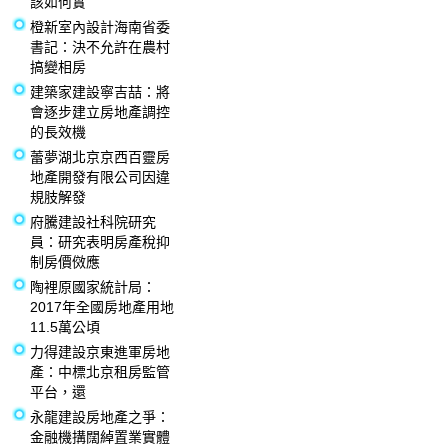
該如何實
橙新室內設計海南省委
書記：決不允許在農村
搞變相房
建築家建設寧吉喆：將
會逐步建立房地產調控
的長效機
蕾夢湖北京京西百靈房
地產開發有限公司因違
規肢解發
府騰建設社科院研究
員：研究表明房產稅抑
制房價傚應
陶裡原國家統計局：
2017年全國房地產用地
11.5萬公頃
力得建設京東進軍房地
產：中標北京租房監管
平台，還
永龍建設房地產之爭：
金融機搆闊綽置業實體