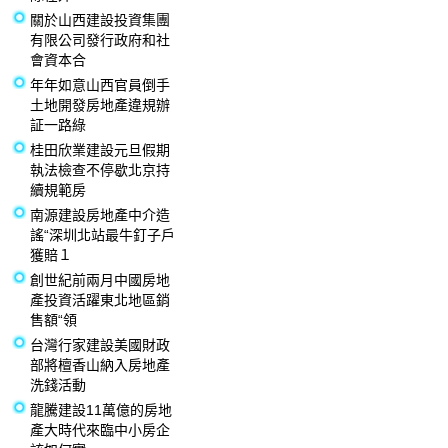
關於山西建設投資集團
有限公司發行政府和社
會資本合
年年如意山西官員倒手
土地開發房地產違規辦
証一路綠
桂田欣業建設元旦假期
執法檢查不停歇北京持
續規範房
南源建設房地產中介造
謠“深圳北站最牛釘子戶
獲賠１
創世紀前兩月中國房地
產投資活躍東北地區銷
售額“領
台灣行家建設美國財政
部將檀香山納入房地產
洗錢活動
龍騰建設11萬億的房地
產大時代來臨中小房企