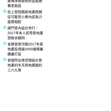
產無序開發政府豈能跟
著老板屁
松上苑短期房地產稅開
征可能性小業內認為力
度將相對
諦門室內設計央行：
2017年末人民幣房地產
貸款余額同
金華首席河南2017年房
地產投資踰2000億將繼
續嚴打投
安提阿台南空間設計房
地產的冬天與地產圈的
三六九等