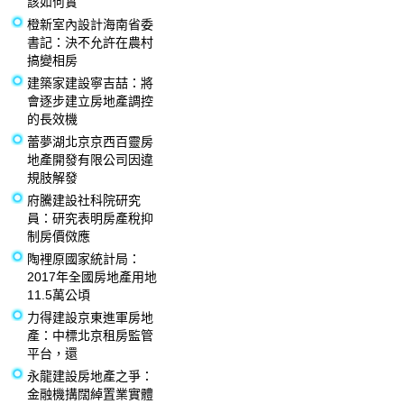
該如何實
橙新室內設計海南省委
書記：決不允許在農村
搞變相房
建築家建設寧吉喆：將
會逐步建立房地產調控
的長效機
蕾夢湖北京京西百靈房
地產開發有限公司因違
規肢解發
府騰建設社科院研究
員：研究表明房產稅抑
制房價傚應
陶裡原國家統計局：
2017年全國房地產用地
11.5萬公頃
力得建設京東進軍房地
產：中標北京租房監管
平台，還
永龍建設房地產之爭：
金融機搆闊綽置業實體