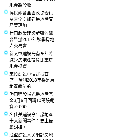
地產將於收
博悅兩會全國政協委員
莫天全：加強房地產交
易管理加
桂田欣業建設新彊沙灣
縣舉辦2017年秋季房地
產交易會
新太盟建設海南今年將
減少房地產投資比重房
地產投資
東拾建設中信建投首
席：預測2018年將是房
地產銷量的
勝田建設陽光房地產基
金3月6日回購10萬股耗
資-0.000
名佳美建設今年房地產
十大新聞事件：史上最
嚴調控，
茂盈建設人民網評房地