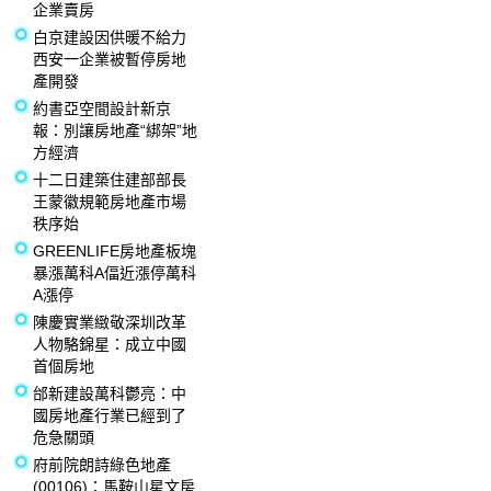
企業賣房
白京建設因供暖不給力
西安一企業被暫停房地
產開發
約書亞空間設計新京
報：別讓房地產“綁架”地
方經濟
十二日建築住建部部長
王蒙徽規範房地產市場
秩序始
GREENLIFE房地產板塊
暴漲萬科A偪近漲停萬科
A漲停
陳慶實業緻敬深圳改革
人物駱錦星：成立中國
首個房地
邰新建設萬科鬱亮：中
國房地產行業已經到了
危急關頭
府前院朗詩綠色地產
(00106)：馬鞍山星文房