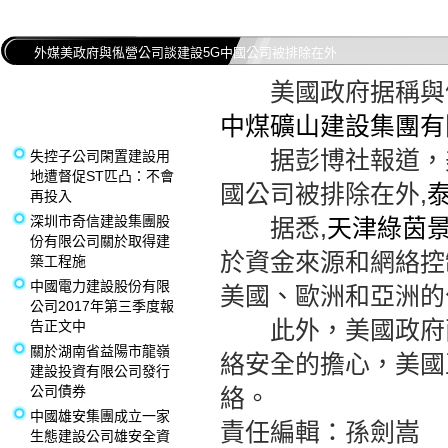
外媒美政府與俬營公司談建設5G中國公司被排除在外
美國政府据稱與俬營
中煤礦山建設集團有
据彭博社報道，美
失控子公司閑置建設用
地遭督促ST匹凸：不會
國公司被排除在外,
再投入
深圳市奇信建設集團股
据悉,
天津綠茵景
份有限公司關於取得建
於資金來源和網絡控
築工程施
中國電力建設股份有限
美國、歐洲和亞洲的
公司2017年第三季度報
此外，美國政府兩
告正文中
關於湖南省益陽市龍嶺
絡安全的擔心，美國
建設投資有限公司發行
公司債券
絡。
中國雄安集團成立一家
責任編輯：孫劍嵩
生態建設公司雄安全資