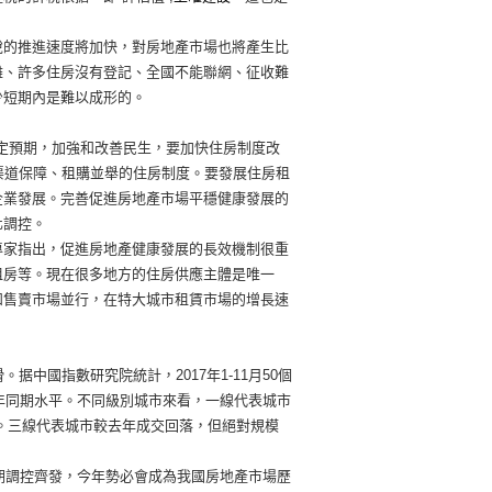
稅的推進速度將加快，對房地產市場也將產生比
雜、許多住房沒有登記、全國不能聯網、征收難
少短期內是難以成形的。
和穩定預期，加強和改善民生，要加快住房制度改
渠道保障、租購並舉的住房制度。要發展住房租
企業發展。完善促進房地產市場平穩健康發展的
化調控。
專家指出，促進房地產健康發展的長效機制很重
租房等。現在很多地方的住房供應主體是唯一
和售賣市場並行，在特大城市租賃市場的增長速
中國指數研究院統計，2017年1-11月50個
15年同期水平。不同級別城市來看，一線代表城市
平。三線代表城市較去年成交回落，但絕對規模
短期調控齊發，今年勢必會成為我國房地產市場歷