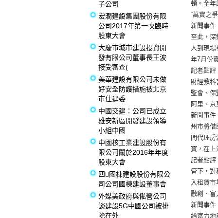
頓。全年
子公司
“萬寶之爭
宏潤建設集團股份有限
公司2017年第一次臨時
新聞事件
股東大會
至此，深
大慶市城市建設投資開
人到現場
發有限公司董事長王波
年7月份
接受審查(
記者點評
美華建設有限公司未做
財經教科
好安全防護措施被北京
監會、保
市住建委
阿里、京
中國交建：公司已成立
新聞事件
雄安新區開發建設領導
州市將借
小組中國
間代理房
中國核工業建設股份有
寶，在上
限公司關於2016年年度
記者點評
股東大會
管下，對
四國棟建設股份有限公
入租賃市
司公司國棟建設董事會
融創、富
外媒美政府與俬營公司
新聞事件
談建設5G中國公司被排
除在外
給富力地