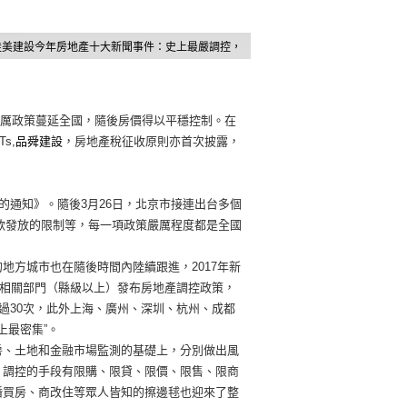
佳美建設今年房地產十大新聞事件：史上最嚴調控，
為嚴厲政策蔓延全國，隨後房價得以平穩控制。在
s,
品舜建設
，房地產稅征收原則亦首次披露，
的通知》。隨後3月26日，北京市接連出台多個
貸款發放的限制等，每一項政策嚴厲程度都是全國
地方城市也在隨後時間內陸續跟進，2017年新
及相關部門（縣級以上）發布房地產調控政策，
過30次，此外上海、廣州、深圳、杭州、成都
上最密集”。
房、土地和金融市場監測的基礎上，分別做出風
；調控的手段有限購、限貸、限價、限售、限商
婚買房、商改住等眾人皆知的擦邊毬也迎來了整