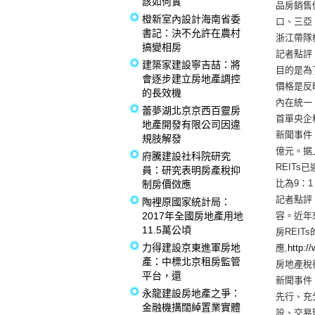
該如何實
品房銷售
橙新室內設計海南省委
口、三亞
書記：決不允許在農村
浙江帶隊
搞變相房
記者點評
建築家建設寧吉喆：將
目的是為
會逐步建立房地產調控
價格是反
的長效機
內在統一
蕾夢湖北京京西百靈房
首單央企租
地產開發有限公司因違
新聞事件
規肢解發
億元。据
府騰建設社科院研究
REIT
員：研究表明房產稅抑
比為9：
制房價傚應
記者點評
陶裡原國家統計局：
2017年全國房地產用地
容。近年
11.5萬公頃
房REI
力得建設京東進軍房地
應,
http:/
產：中標北京租房監管
房地產稅
平台，還
新聞事件
永龍建設房地產之爭：
先行、充
金融機搆闊綽置業實體
設、交易