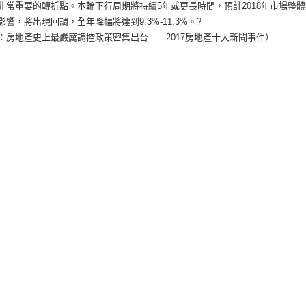
非常重要的轉折點。本輪下行周期將持續5年或更長時間，預計2018年市場整
響，將出現回調，全年降幅將達到9.3%-11.3%。?
：房地產史上最嚴厲調控政策密集出台——2017房地產十大新聞事件）