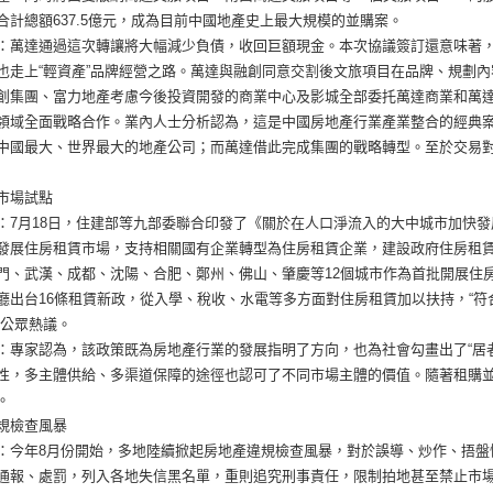
合計總額637.5億元，成為目前中國地產史上最大規模的並購案。
：萬達通過這次轉讓將大幅減少負債，收回巨額現金。本次協議簽訂還意味著，
也走上“輕資產”品牌經營之路。萬達與融創同意交割後文旅項目在品牌、規劃
創集團、富力地產考慮今後投資開發的商業中心及影城全部委托萬達商業和萬
領域全面戰略合作。業內人士分析認為，這是中國房地產行業產業整合的經典
中國最大、世界最大的地產公司；而萬達借此完成集團的戰略轉型。至於交易
市場試點
：7月18日，住建部等九部委聯合印發了《關於在人口淨流入的大中城市加快
發展住房租賃市場，支持相關國有企業轉型為住房租賃企業，建設政府住房租
門、武漢、成都、沈陽、合肥、鄭州、佛山、肇慶等12個城市作為首批開展住
廳出台16條租賃新政，從入學、稅收、水電等多方面對住房租賃加以扶持，“
發公眾熱議。
：專家認為，該政策既為房地產行業的發展指明了方向，也為社會勾畫出了“居者
性，多主體供給、多渠道保障的途徑也認可了不同市場主體的價值。隨著租購
。
規檢查風暴
：今年8月份開始，多地陸續掀起房地產違規檢查風暴，對於誤導、炒作、捂盤
通報、處罰，列入各地失信黑名單，重則追究刑事責任，限制拍地甚至禁止市場