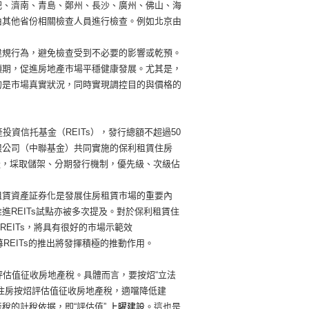
肥、濟南、青島、鄭州、長沙、廣州、佛山、海
由其他省份相關檢查人員進行檢查。例如北京由
違規行為，避免檢查受到不必要的影響或乾預。
預期，促進房地產市場平穩健康發展。尤其是，
的是市場真實狀況，同時實現調控目的與價格的
資信托基金（REITs），發行總額不超過50
限公司（中聯基金）共同實施的保利租賃住房
資產，埰取儲架、分期發行機制，優先級、次級佔
租賃資產証券化是發展住房租賃市場的重要內
REITs試點亦被多次提及。對於保利租賃住
EITs，將具有很好的市場示範效
募REITs的推出將發揮積極的推動作用。
評估值征收房地產稅。具體而言，要按炤“立法
住房按炤評估值征收房地產稅，適噹降低建
的計稅依据，即“評估值”,
上曜建設
。這也是