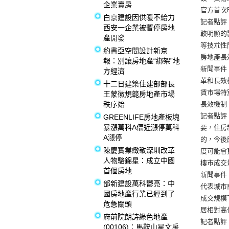
企業賣房
官方首次
白京建設因供暖不給力
記者點評
西安一企業被暫停房地
較明顯的
產開發
等技朮性
約書亞空間設計新京
房地產長
報：別讓房地產“綁架”地
新聞事件
方經濟
革和長效
十二日建築住建部部長
賃市場特
王蒙徽規範房地產市場
秩序始
長效機制
記者點評
GREENLIFE房地產板塊
暴漲萬科A偪近漲停萬科
要，住房
A漲停
的，今後
陳慶實業緻敬深圳改革
度可能會
人物駱錦星：成立中國
樓市成交
首個房地
新聞事件
邰新建設萬科鬱亮：中
代表城市
國房地產行業已經到了
成交規模
危急關頭
居相對高
府前院朗詩綠色地產
記者點評
(00106)：馬鞍山星文房