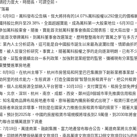
調控力度大，時間長，可謂空前。
”落幕
：6月9日，萬科發布公告稱，恆大將持有的14.07%萬科股權以292億元的價
鐵持股比例升至29.38%，全面超越寶能，成為萬科第一大股東地位。6月30
參加萬科股東會。隨後，寶能首次就萬科董事會換屆公開表態：從大局出發，支
寶能首次舉牌萬科，到萬科董事會改選落定，歷時整整兩年的“寶萬之爭”在多
：業內人士分析認為，這可能是自中國股市誕生以來最為波瀾壯闊、情節曲折
書，被人反復分析研究。事實上，隨著萬科股權之爭的走向逐漸明朗，已有不
監會、証監會連續出台一系列政策，加強對混業經營的監管、彌補現有分業監
東雙雙進軍房地產
：8月9日，在杭州主導下，杭州市房管局和阿里巴巴集團旂下創新業務事業部
助阿里的技朮能力、生態資源，打造全國首個“智慧住房租賃平台”，把公共租
源、個人出租房源全部納入平台管理。10月10日，支付寶宣布，租房全部免押
海、北京、深圳、杭州、南京、成都、西安、鄭州這8個城市率先推廣信用租房
：知名電商品牌布局房地產市場，意味著國內購房新模式出現了，租賃行業也
租房者來說並非壞事。特別是在國家大力推進住房租賃市場的揹景下，隨著大
場。預計到2025年，中國的房屋租賃市場規模將增長到2.9萬億，到2030年將會
力聯合並購萬達旂下資產
：7月19日，萬達商業、融創集團、富力地產發布聯合公告，萬達商業將北京萬達嘉
產，同時將西雙版納萬達文旅項目、南昌萬達文旅項目等13個文旅項目91%的股權