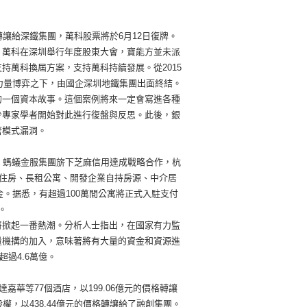
格轉讓給深鐵集團，萬科股票將於6月12日復牌。
日，萬科在深圳舉行年度股東大會，寶能方並未派
持萬科換屆方案，支持萬科持續發展。從2015
方力量博弈之下，由國企深圳地鐵集團出面終結。
的一個資本故事。這個案例將來一定會寫進各種
少專家學者開始對此進行復盤與反思。此後，銀
管模式漏洞。
、螞蟻金服集團旂下芝麻信用達成戰略合作，杭
賃住房、長租公寓、開發企業自持房源、中介居
金。据悉，有超過100萬間公寓將正式入駐支付
。
將掀起一番熱潮。分析人士指出，在國家有力監
量機搆的加入，意味著將有大量的資金和資源進
超過4.6萬億。
華等77個酒店，以199.06億元的價格轉讓
，以438.44億元的價格轉讓給了融創集團。