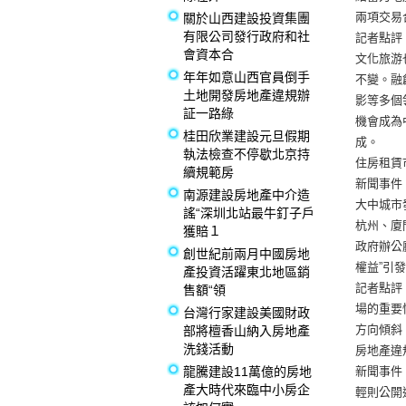
兩項交易
關於山西建設投資集團
有限公司發行政府和社
記者點評
會資本合
文化旅游
年年如意山西官員倒手
不變。融
土地開發房地產違規辦
影等多個
証一路綠
機會成為
桂田欣業建設元旦假期
成。
執法檢查不停歇北京持
住房租賃
續規範房
新聞事件
南源建設房地產中介造
大中城市
謠“深圳北站最牛釘子戶
杭州、廈
獲賠１
政府辦公
創世紀前兩月中國房地
權益”引
產投資活躍東北地區銷
記者點評
售額“領
場的重要
台灣行家建設美國財政
方向傾斜
部將檀香山納入房地產
洗錢活動
房地產違
龍騰建設11萬億的房地
新聞事件
產大時代來臨中小房企
輕則公開