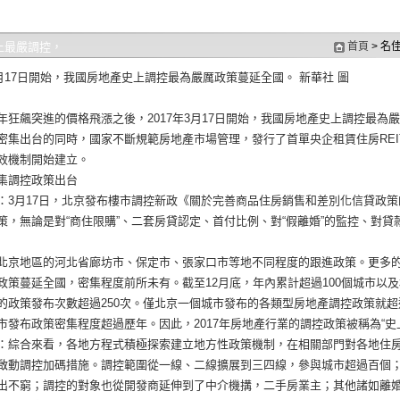
上最嚴調控，
首頁
> 名
年3月17日開始，我國房地產史上調控最為嚴厲政策蔓延全國。 新華社 圖
年狂飆突進的價格飛漲之後，2017年3月17日開始，我國房地產史上調控最
密集出台的同時，國家不斷規範房地產市場管理，發行了首單央企租賃住房REIT
效機制開始建立。
集調控政策出台
：3月17日，北京發布樓市調控新政《關於完善商品住房銷售和差別化信貸政策
策，無論是對“商住限購”、二套房貸認定、首付比例、對“假離婚”的監控、對
北京地區的河北省廊坊市、保定市、張家口市等地不同程度的跟進政策。更多的
政策蔓延全國，密集程度前所未有。截至12月底，年內累計超過100個城市以
的政策發布次數超過250次。僅北京一個城市發布的各類型房地產調控政策就超
市發布政策密集程度超過歷年。因此，2017年房地產行業的調控政策被稱為“史
：綜合來看，各地方程式積極探索建立地方性政策機制，在相關部門對各地住
啟動調控加碼措施。調控範圍從一線、二線擴展到三四線，參與城市超過百個
出不窮；調控的對象也從開發商延伸到了中介機搆，二手房業主；其他諸如離