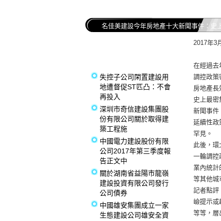
名佳美建設今年房地產十大新聞事件：史
2017
在經過去
失控子公司閑置建設用
調控政策
地遭督促ST匹凸：不會
房地產長
再投入
史上最密
深圳市奇信建設集團股
新聞事件
份有限公司關於取得建
延續性政
築工程施
罕見。
中國電力建設股份有限
此後，環
公司2017年第三季度報
一輪調控
告正文中
業內統計
關於湖南省益陽市龍嶺
等其他城
建設投資有限公司發行
記者點評
公司債券
嶮提示或
中國雄安集團成立一家
等等，層
生態建設公司雄安全資