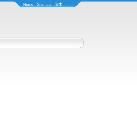
Home
Sitemap
简体