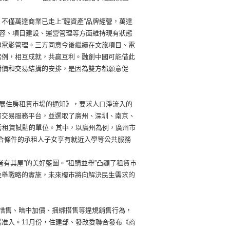
不僅萬達商業已走上“輕資產”品牌經營，萬達
內容、項目建設、運營管理等方面維持現有狀態
達電影管理。三方同意今後繼續在文旅項目、電
案例，相互成就，共贏互利。融創中國可能借此
對價和交易結搆的安排，是因為雙方都願意促
發展住房租賃市場的通知》，要求人口淨流入的
賃交易服務平台，並選取了廣州、深圳、南京、
房租賃試點的單位。其中，以廣州為例，廣州市
符合條件的承租人子女享有就近入學等公共服務
有其屋”的美好藍圖。“租購並舉”凸顯了租賃市
並舉戰略的實施，未來樓市將向解決民生需求的
惜售、暗中加價、捆綁搭售等違規銷售行為，
准入。11月份，住建部、發改委聯合發布《商