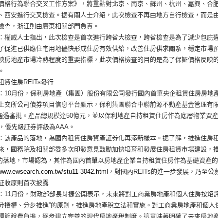
價格行為聯合交叉工作方案》，將重點對北京、南京、蘇州、杭州、嘉興、合
、西安進行交叉檢查。据有關人士介紹，此次檢查不再由地方自行檢查，而是
檢查，浙江則由廣東相關部門負責。
：權威人士指出，此次檢查是首次進行跨省大檢查，跨省檢查是為了減少包庇
了促進已供應住宅用地儘快形成住房有效供給，改善住房供求關系，穩定市場
映房地產市場冷熱程度的重要指標，此次價格檢查的目的是為了保証價格反映
。
賃住房REITs發行
：10月份，保利房地產（集團）股份有限公司發行國內首單央企租賃住房房地產投
上交所公司債券項目信息平台顯示，保利集團聯合中聯前源不動產基金管理有
s已通過審批。產品總規模達50億元，並以保利地產自持租賃住房作為底層物業
1，優先級証券評級為AAA。
：該產品的落地，為國內租賃住房資產証券化再添新樣本。据了解，推進住房
來，國務院及相關部委多次印發意見鼓勵加快培育和發展住房租賃市場建設，推進
Ts的落地，市場認為，其作為國內首單以房地產企業自持租賃住房作為基礎資產的R
/www.ewsearch.com.tw/stu11-3042.html
，對國內REITs的進一步發展，乃至公
征收原則首次披露
：11月份，財政部部長肖捷公開表示，未來將對工商業房地產和個人住房按炤
分授權、分步推進”的原則，推進房地產稅立法和實施。對工商業房地產和個人
環節稅費負擔，逐步建立完善的現代房地產稅制度。這意味著明確了未來房地產稅