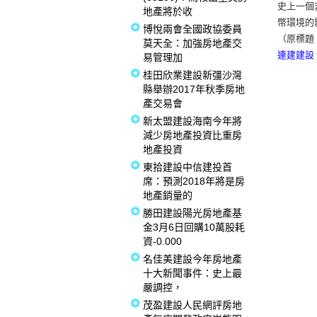
史上一個
地產將於收
幣環境的影
博悅兩會全國政協委員
（原標題
莫天全：加強房地產交
連建建設
易管理加
桂田欣業建設新彊沙灣
縣舉辦2017年秋季房地
產交易會
新太盟建設海南今年將
減少房地產投資比重房
地產投資
東拾建設中信建投首
席：預測2018年將是房
地產銷量的
勝田建設陽光房地產基
金3月6日回購10萬股耗
資-0.000
名佳美建設今年房地產
十大新聞事件：史上最
嚴調控，
茂盈建設人民網評房地