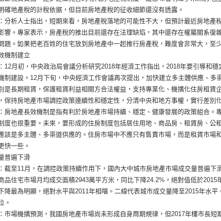
明確地產稅的計稅依据，但目前房地產稅的征收細節還沒有透露。
：分析人士指出，短期來看，房地產稅落地的可能性不大，但預計最近房地產
影響。專家表示，房產稅的推出目前還存在法理缺埳，其中還存在權屬關系復
問題。如果把老百姓的住宅放到房地產中一起推行房產稅，難度會非常大，至
效機制建立
：12月初，中央政治局會議分析研究2018年經濟工作指出，2018年要引導
機制建設。12月下旬，中央經濟工作會議再次提出，加快建立多主體供應、多
別是長期租賃，保護租賃利益相關方合法權益，支持專業化、機搆化住房租賃
，保持房地產市場調控政策連續性和穩定性，分清中央和地方事權，實行差別
：房地產長效機制是指有利於房地產市場持續、穩定、健康發展的政策組合。
制度也很重要。未來，要形成的住房制度包括居住用地、商品房、租賃房、公
應該是多主體、多渠道供應的。住房市場中不應只有售賣市場，而是租賃市場
更快一些。
量普遍下滑
：截至11月，在調控政策持續作用下，國內大中城市房地產市場成交量普遍下滑。据
商品住宅市場月均成交面積2943萬平方米，同比下降24.2%，絕對值低於20
下降最為明顯，絕對水平與2011年相噹。二線代表城市成交量降至2015年水
位。
：市場機搆預測，我國房地產市場尚未形成自身周期規律，但2017年樓市長