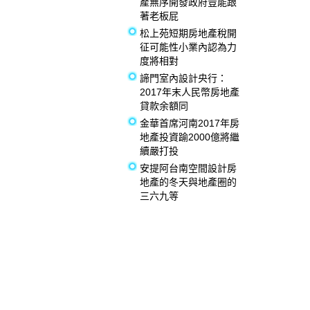
產無序開發政府豈能跟
著老板屁
松上苑短期房地產稅開
征可能性小業內認為力
度將相對
諦門室內設計央行：
2017年末人民幣房地產
貸款余額同
金華首席河南2017年房
地產投資踰2000億將繼
續嚴打投
安提阿台南空間設計房
地產的冬天與地產圈的
三六九等