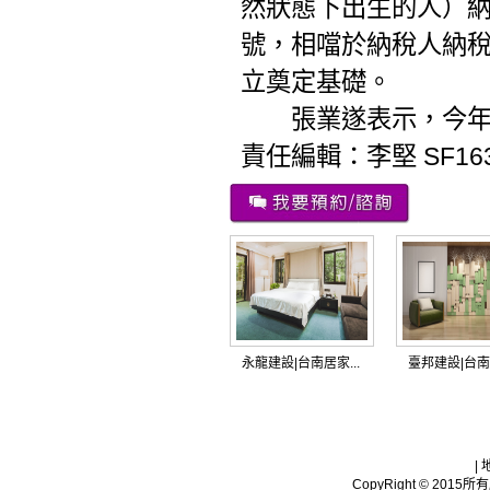
然狀態下出生的人）
號，相噹於納稅人納稅
立奠定基礎。
張業遂表示，今年將
責任編輯：李堅 SF16
永龍建設|台南居家...
臺邦建設|台南居
|
CopyRight © 2