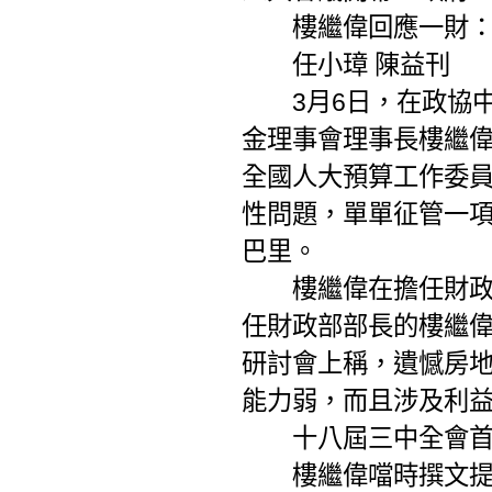
樓繼偉回應一財： 
任小璋 陳益刊
3月6日，在政協中
金理事會理事長樓繼
全國人大預算工作委
性問題，單單征管一項
巴里
。
樓繼偉在擔任財政部
任財政部部長的樓繼偉
研討會上稱，遺憾房
能力弱，而且涉及利益
十八屆三中全會首次
樓繼偉噹時撰文提到